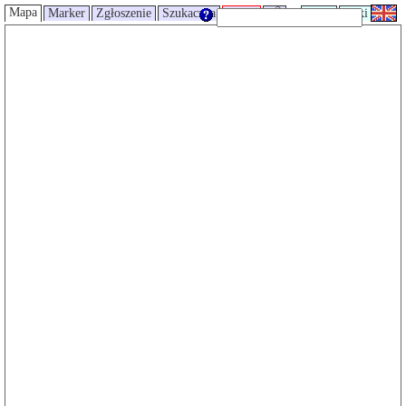
Mapa
Marker
Zgłoszenie
Szukaczka
Trasy
UMP
Wiki