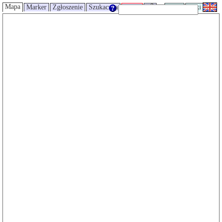
Mapa
Marker
Zgłoszenie
Szukaczka
Trasy
UMP
Wiki