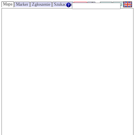
Mapa
Marker
Zgłoszenie
Szukaczka
Trasy
UMP
Wiki