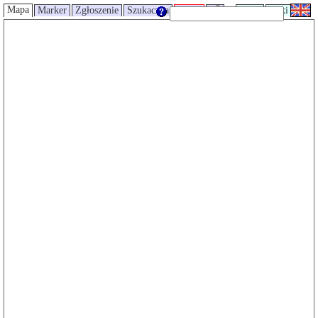
Mapa
Marker
Zgłoszenie
Szukaczka
Trasy
UMP
Wiki