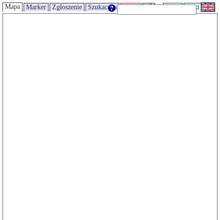
Mapa
Marker
Zgłoszenie
Szukaczka
Trasy
UMP
Wiki