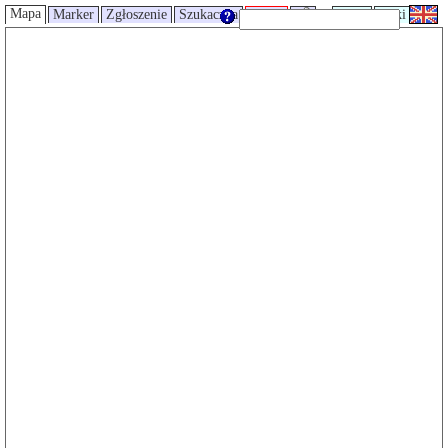
Mapa
Marker
Zgłoszenie
Szukaczka
Trasy
UMP
Wiki