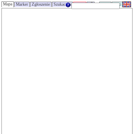
Mapa
Marker
Zgłoszenie
Szukaczka
Trasy
UMP
Wiki