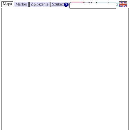
Mapa
Marker
Zgłoszenie
Szukaczka
Trasy
UMP
Wiki