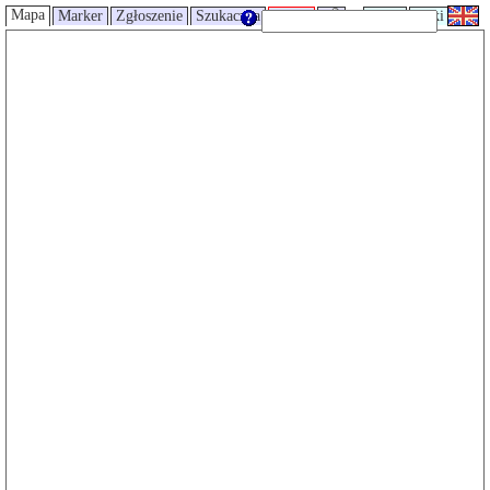
Mapa
Marker
Zgłoszenie
Szukaczka
Trasy
UMP
Wiki