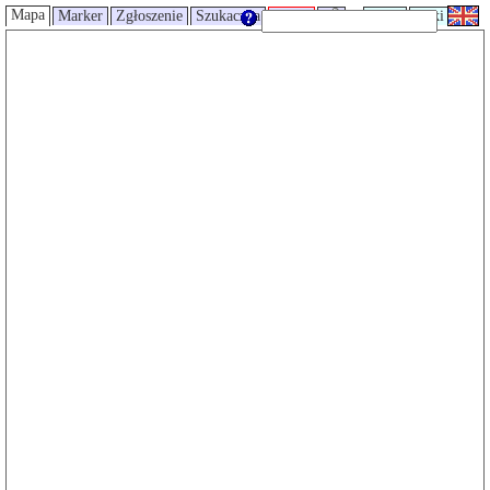
Mapa
Marker
Zgłoszenie
Szukaczka
Trasy
UMP
Wiki