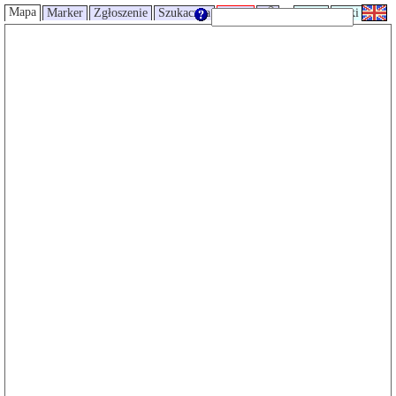
Mapa
Marker
Zgłoszenie
Szukaczka
Trasy
UMP
Wiki