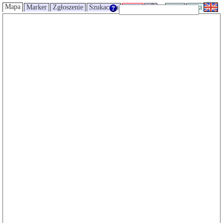
Mapa
Marker
Zgłoszenie
Szukaczka
Trasy
UMP
Wiki