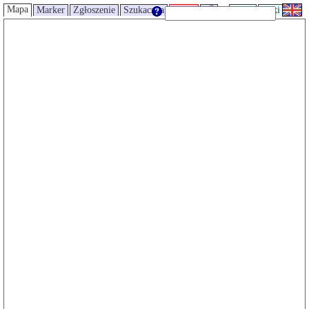
Mapa
Marker
Zgłoszenie
Szukaczka
Trasy
UMP
Wiki