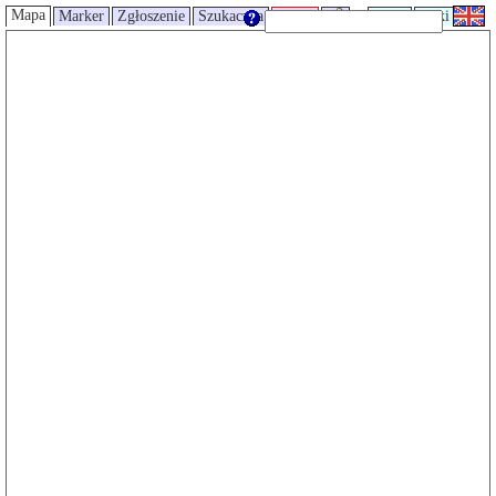
Mapa
Marker
Zgłoszenie
Szukaczka
Trasy
UMP
Wiki