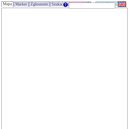
Mapa
Marker
Zgłoszenie
Szukaczka
Trasy
UMP
Wiki